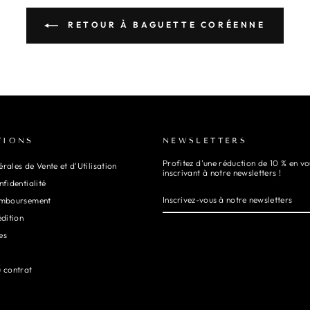
RETOUR À BAGUETTE CORÉENNE
TIONS
NEWSLETTERS
Profitez d'une réduction de 10 % en vo
rales de Vente et d'Utilisation
inscrivant à notre newsletters !
nfidentialité
INSCRIVEZ-
S'INSCRIRE
VOUS
emboursement
À
NOTRE
édition
NEWSLETTERS
es
u contrat