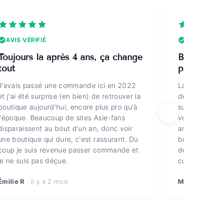
AVIS VÉRIFIÉ
AVIS VÉRI
Toujours là après 4 ans, ça change
Boutique 
tout
passionn
J'avais passé une commande ici en 2022
La sélection
et j'ai été surprise (en bien) de retrouver la
détaillées,
boutique aujourd'hui, encore plus pro qu'à
sur le hanbo
l'époque. Beaucoup de sites Asie-fans
voit que ce 
disparaissent au bout d'un an, donc voir
anonyme. Ça 
une boutique qui dure, c'est rassurant. Du
boutiques c
coup je suis revenue passer commande et
des gens qu
je ne suis pas déçue.
culture. Bra
Émilie R
· il y a 2 mois
Marine V
· i