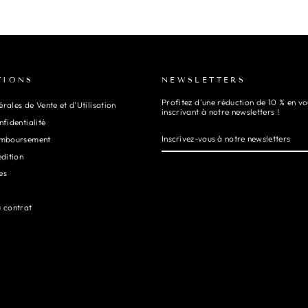
TIONS
NEWSLETTERS
Profitez d'une réduction de 10 % en vo
rales de Vente et d'Utilisation
inscrivant à notre newsletters !
nfidentialité
INSCRIVEZ-
S'INSCRIRE
VOUS
emboursement
À
NOTRE
édition
NEWSLETTERS
es
u contrat