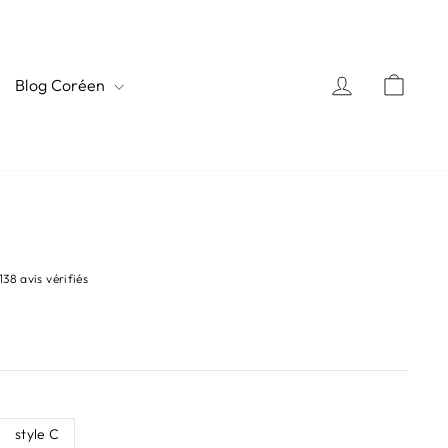
Se connecte
Panie
Blog Coréen
138 avis vérifiés
style C