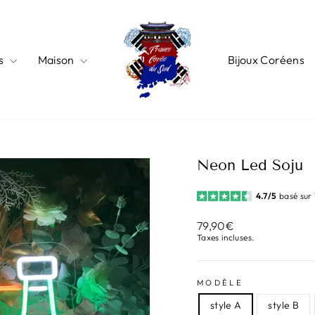
s
Maison
Bijoux Coréens
Neon Led Soju
4.7/5
basé sur 
Prix
79,90€
régulier
Taxes incluses.
MODÈLE
style A
style B