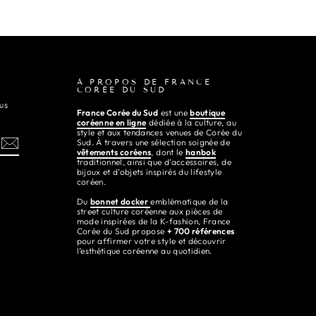
À PROPOS DE FRANCE
CORÉE DU SUD
us
France Corée du Sud
est une
boutique
coréenne en ligne
dédiée à la culture, au
style et aux tendances venues de Corée du
Sud. À travers une sélection soignée de
vêtements coréens
, dont le
hanbok
traditionnel, ainsi que d’accessoires, de
bijoux et d’objets inspirés du lifestyle
coréen.
Du
bonnet docker
emblématique de la
street culture coréenne aux pièces de
mode inspirées de la K-fashion, France
Corée du Sud propose
+ 700 références
pour affirmer votre style et découvrir
l’esthétique coréenne au quotidien.