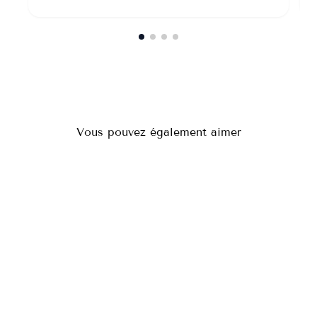
Vous pouvez également aimer
BOL À RIZ ASIATIQUE
À partir de 16,90€