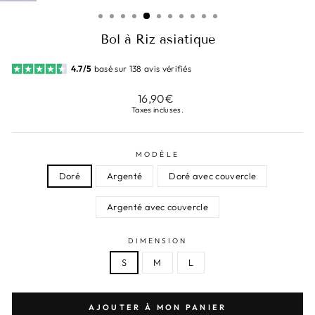
(ESC)
Bol à Riz asiatique
4.7/5
basé sur 138 avis vérifiés
Prix
16,90€
régulier
Taxes incluses.
MODÈLE
Doré
Argenté
Doré avec couvercle
Argenté avec couvercle
DIMENSION
S
M
L
AJOUTER À MON PANIER