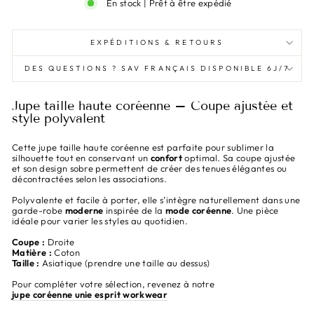
En stock | Prêt à être expédié
EXPÉDITIONS & RETOURS
DES QUESTIONS ? SAV FRANÇAIS DISPONIBLE 6J/7
Jupe taille haute coréenne – Coupe ajustée et
style polyvalent
Cette jupe taille haute coréenne est parfaite pour sublimer la
silhouette tout en conservant un
confort
optimal. Sa coupe ajustée
et son design sobre permettent de créer des tenues élégantes ou
décontractées selon les associations.
Polyvalente et facile à porter, elle s’intègre naturellement dans une
garde-robe
moderne
inspirée de la
mode coréenne
. Une pièce
idéale pour varier les styles au quotidien.
Coupe :
Droite
Matière :
Coton
Taille :
Asiatique (prendre une taille au dessus)
Pour compléter votre sélection, revenez à notre
jupe coréenne unie esprit workwear