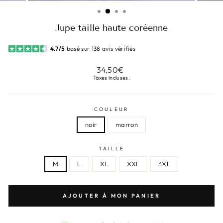
(ESC)
Jupe taille haute coréenne
4.7/5
basé sur 138 avis vérifiés
Prix
34,50€
régulier
Taxes incluses.
COULEUR
noir
marron
TAILLE
M
L
XL
XXL
3XL
AJOUTER À MON PANIER